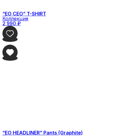
“EO CEO” T-SHIRT
Коллекция
2 990
₽
“EO HEADLINER” Pants (Graphite)